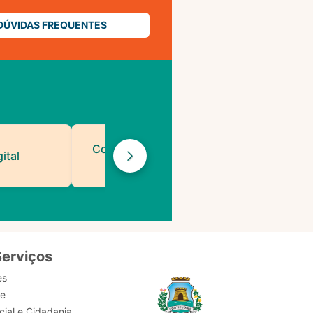
DÚVIDAS FREQUENTES
Contatos de Protocolo
ital
da PMF
Serviços
es
de
ial e Cidadania