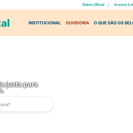
Diário Oficial
Acesso à 
INSTITUCIONAL
OUVIDORIA
O QUE SÃO OS SE
s justa para
s.
Instrucao
Busca