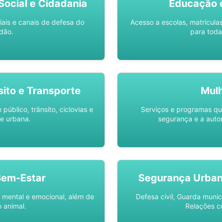
ocial e Cidadania
Educação 
iais e canais de defesa do
Acesso a escolas, matrícula
dão.
para toda
sito e Transporte
Mul
público, trânsito, ciclovias e
Serviços e programas q
e urbana.
segurança e a auto
Bem-Estar
Segurança Urba
 mental e emocional, além de
Defesa civil, Guarda munic
 animal.
Relações c