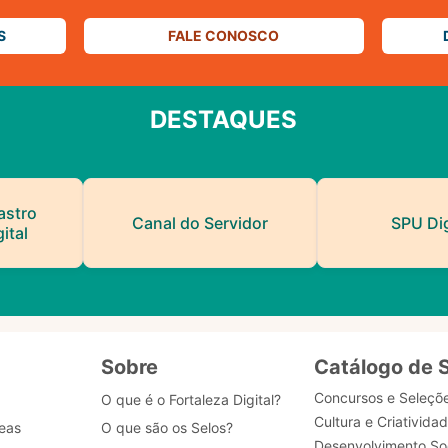
S
FALE CONOSCO
DESTAQUES
astro
Canal do Servidor
SPU Dig
ital
Sobre
Catálogo de 
Concursos e Seleçõ
O que é o Fortaleza Digital?
Cultura e Criativida
eas
O que são os Selos?
Desenvolvimento Soc