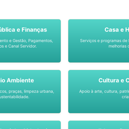
SO AQUI -
SPU DIGITAL
blica e Finanças
Casa e 
ento e Gestão, Pagamentos,
Serviços e programas de 
os e Canal Servidor.
melhorias 
io Ambiente
Cultura e 
os, praças, limpeza urbana,
Apoio à arte, cultura, pat
ustentabilidade.
cria