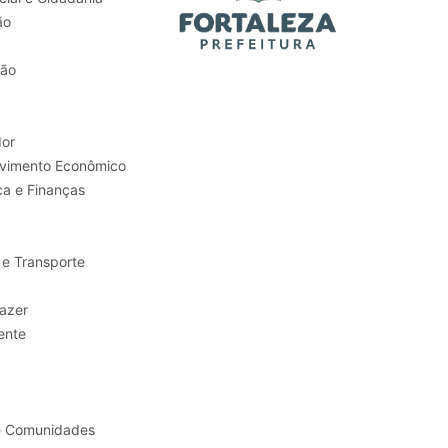
ão
tão
or
Trabalho e Desenvolvimento Econômico
ca e Finanças
 e Transporte
sporte e Lazer
ente
e Comunidades