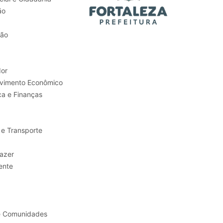
ão
tão
or
Trabalho e Desenvolvimento Econômico
ca e Finanças
 e Transporte
sporte e Lazer
ente
e Comunidades