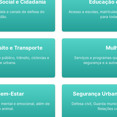
ocial e Cidadania
Educação 
iais e canais de defesa do
Acesso a escolas, matrícula
dão.
para toda
sito e Transporte
Mul
público, trânsito, ciclovias e
Serviços e programas q
e urbana.
segurança e a auto
Bem-Estar
Segurança Urba
 mental e emocional, além de
Defesa civil, Guarda munic
 animal.
Relações c