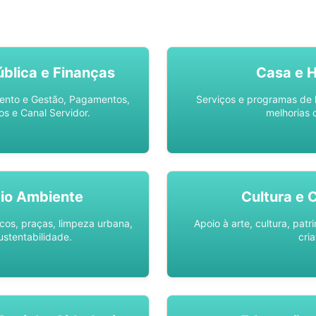
SO AQUI -
SPU DIGITAL
blica e Finanças
Casa e 
ento e Gestão, Pagamentos,
Serviços e programas de 
os e Canal Servidor.
melhorias 
io Ambiente
Cultura e 
os, praças, limpeza urbana,
Apoio à arte, cultura, pat
ustentabilidade.
cria