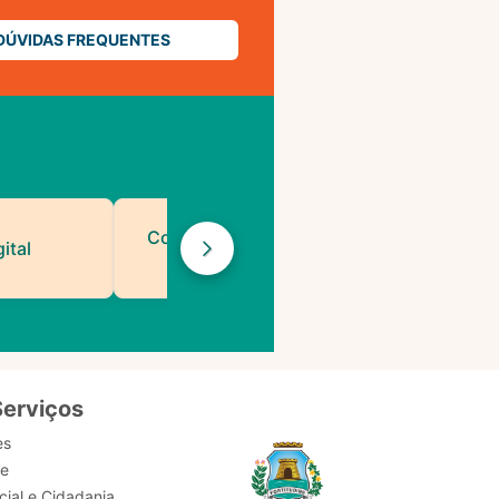
DÚVIDAS FREQUENTES
Contatos de Protocolo
ital
da PMF
Serviços
es
de
ial e Cidadania