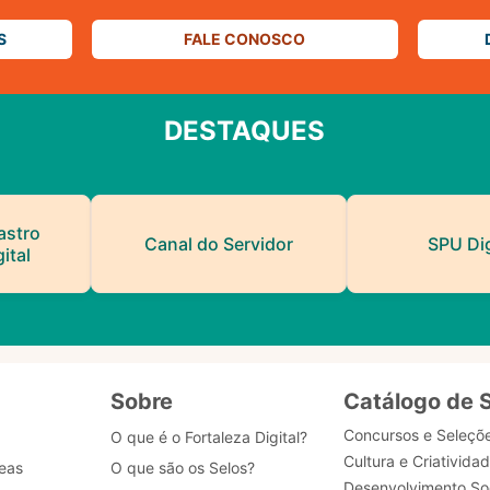
S
FALE CONOSCO
DESTAQUES
astro
Canal do Servidor
SPU Dig
ital
Sobre
Catálogo de 
Concursos e Seleçõ
O que é o Fortaleza Digital?
Cultura e Criativida
eas
O que são os Selos?
Desenvolvimento Soc