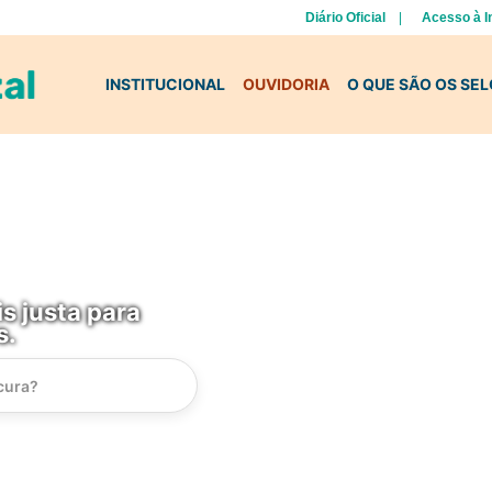
Diário Oficial
Acesso à 
INSTITUCIONAL
OUVIDORIA
O QUE SÃO OS SE
s justa para
s.
Instrucao
Busca