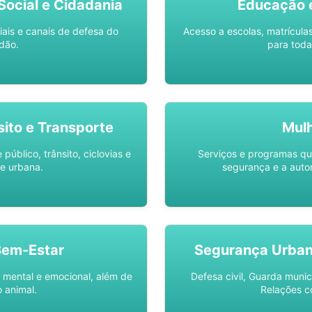
ocial e Cidadania
Educação 
iais e canais de defesa do
Acesso a escolas, matrícula
dão.
para toda
sito e Transporte
Mul
público, trânsito, ciclovias e
Serviços e programas q
e urbana.
segurança e a auto
Bem-Estar
Segurança Urba
 mental e emocional, além de
Defesa civil, Guarda munic
 animal.
Relações c