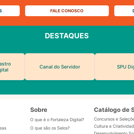
S
FALE CONOSCO
DESTAQUES
astro
Canal do Servidor
SPU Dig
ital
Sobre
Catálogo de 
Concursos e Seleçõ
O que é o Fortaleza Digital?
Cultura e Criativida
eas
O que são os Selos?
Desenvolvimento Soc