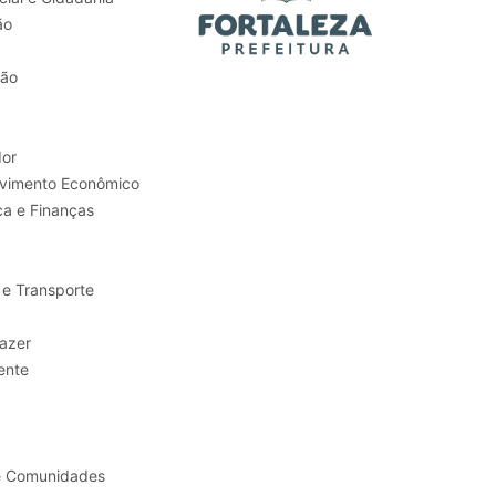
ão
tão
or
Trabalho e Desenvolvimento Econômico
ca e Finanças
 e Transporte
sporte e Lazer
ente
e Comunidades