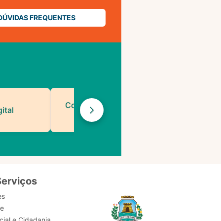
DÚVIDAS FREQUENTES
Contatos de Protocolo
ital
da PMF
Serviços
es
de
ial e Cidadania