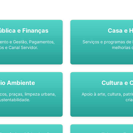
SO AQUI -
SPU DIGITAL
blica e Finanças
Casa e 
ento e Gestão, Pagamentos,
Serviços e programas de 
os e Canal Servidor.
melhorias 
io Ambiente
Cultura e 
os, praças, limpeza urbana,
Apoio à arte, cultura, pat
ustentabilidade.
cria