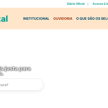
Diário Oficial
Acesso à 
INSTITUCIONAL
OUVIDORIA
O QUE SÃO OS SE
s justa para
s.
Instrucao
Busca